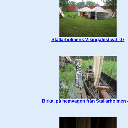
Stallarholmens Vikingafestival -07
Birka, på hemvägen från Stallarholmen 