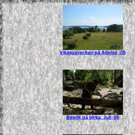
Vikingaveckan på Adelsö -05
Besök på birka, Juli -06