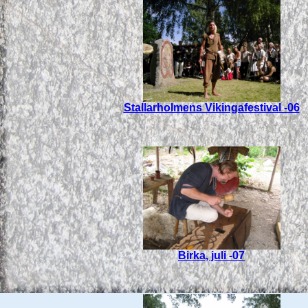
Stallarholmens Vikingafestival -06
Birka, juli -07