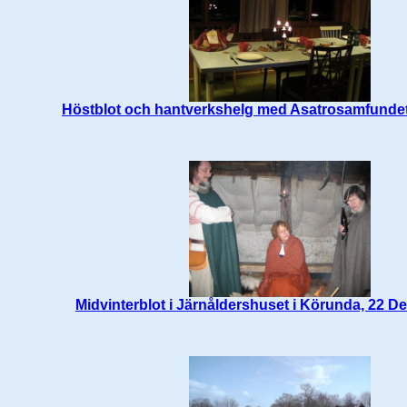
Höstblot och hantverkshelg med Asatrosamfundet
Midvinterblot i Järnåldershuset i Körunda, 22 D